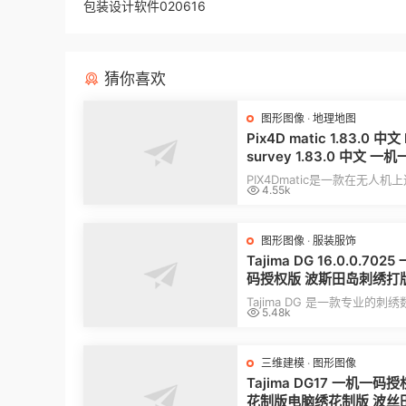
包装设计软件020616
猜你喜欢
图形图像
·
地理地图
Pix4D matic 1.83.0 中文
survey 1.83.0 中文 一
权版 专业的摄影测量Pix4D
PIX4Dmatic是一款在无人机
4.55k
无人机测绘软件工具数据
用的摄影测量软件030328，
工具Pix4Dsurvey
能够帮助用户...
图形图像
·
服装服饰
Tajima DG 16.0.0.702
码授权版 波斯田岛刺绣打版T
a DGML DG16 绣花制版
Tajima DG 是一款专业的刺
5.48k
花制版
设计软件，提供先进的工具，
确、快速地...
三维建模
·
图形图像
Tajima DG17 一机一码
花制版电脑绣花制版 波丝田