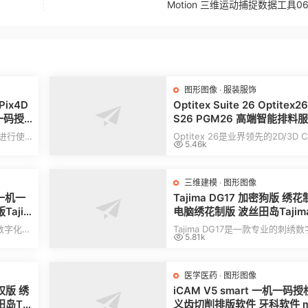
Motion 三维运动捕捉数据工具06
图形图像
·
服装服饰
 Pix4D
Optitex Suite 26 Optitex2
机一码授
S26 PGM26 高端智能排料
matic
打版设计工具 020509
上进行使
Optitex 26是业界领先的2D/3D 
5.46k
矢量化
这款软件
时装设计软件，旨在以无与伦比的
度、自动化和数...
三维建模
·
图形图像
5 一机一
Tajima DG17 加密狗版 绣
ajim
电脑绣花制版 波丝田岛Tajima
电脑绣
G17多国语言 全功能版
绣数字化和
Tajima DG17是一款专业的刺绣
5.81k
用于精
和设计软件，提供先进的工具，用
确、快速地...
医学医药
·
图形图像
授权版 绣
iCAM V5 smart 一机一码
岛Taj
义齿切削排版软件 牙科软件 mi