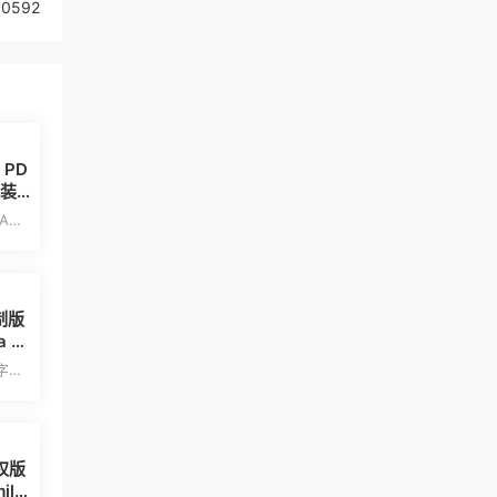
0592
6 PD
服装
CAD
精
花制版
 D
数字化
于精
授权版
llb