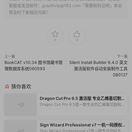
客服或发送邮件：gosoftvip@163.com「需要权利证明」本站
将及时下架相应内容！
0
0
上一篇
下一篇
BookCAT v10.34 图书馆藏书管
Silent Install Builder 6.4.0 英文
理数据库系统060593
激活版软件自动安装制作工具
080127
猜你喜欢
Dragon Cut Pro 6.5 激活版 专业乙烯基切割和
标志制作软件
Dragon Cut Pro 6.5是一款专业的乙烯基切割和标
志制作软件，旨在快速可靠地为贴花...
Sign Wizard Professional v7 一机一码授权
版 专业标志制作和图形制作软件 SignWizard
Sign Wizard Professional v7是一款专业的标志制