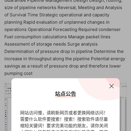
Guarantee Pipeline Management Design Design, routing,
size of pipeline networks Reversal, Meeting and Analysis
of Survival Time Strategic operational and capacity
planning Rapid evaluation of unplanned changes in
operations Operational Forecasting Required condenser
Fuel consumption calculations Manage packet lines
Assessment of storage needs Surge analysis
Determination of pressure drop in pipeline Determine the
increase in throughput along the pipeline Potential energy
savings as a result of pressure drop and therefore lower
pumping cost
站点公告
网站访问慢，请刷新网页或者更换网络访问！
需要什么软件要搜索！搜索！搜索软件请尽量
缩短关键词！要求完美功能的朋友，请你关闭