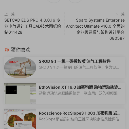
上一篇
下一篇
SETCAD EDS PRO 4.0.0.16 专
Sparx Systems Enterprise
业电气设计工具CAD技术图纸绘
Architect Ultimate v16.0 全面的
制011428
企业级建模与架构设计平台
080587
猜你喜欢
SROD 9.1 一机一码授权版 油气工程软件
SROD 9.1 是一款专门的油气工程软件，专为设计
和优化抽油杆泵系统这一关键任务而开...
EthoVision XT 16.0 加密狗版 动物运动轨迹跟
踪系统 ethovision xt 视频跟踪软件EthoVisio
动物运动轨迹跟踪系统是一款应用广泛的视频跟踪
nXT
软件060521，可以跟踪和分析任何动...
Rocscience RocSlope3 1.003 加密狗版 岩质
边坡的三维区块稳定性风险评估软件060346
RocSlope是岩质边坡的三维区块稳定性风险评估
软件，提供完整的解决方案来进行深入...