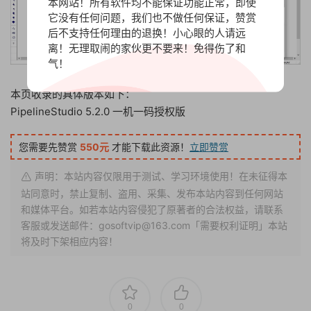
本网站！所有软件均不能保证功能正常，即使
它没有任何问题，我们也不做任何保证，赞赏
后不支持任何理由的退换！小心眼的人请远
离！无理取闹的家伙更不要来！免得伤了和
气！
本页收录的具体版本如下：
PipelineStudio 5.2.0 一机一码授权版
您需要先赞赏
550元
才能下载此资源！
立即赞赏
声明：本站内容仅限用于测试、学习环境使用！在未征得本
站同意时，禁止复制、盗用、采集、发布本站内容到任何网站
和媒体平台。如若本站内容侵犯了原著者的合法权益，请联系
客服或发送邮件：gosoftvip@163.com「需要权利证明」本站
将及时下架相应内容！
0
0