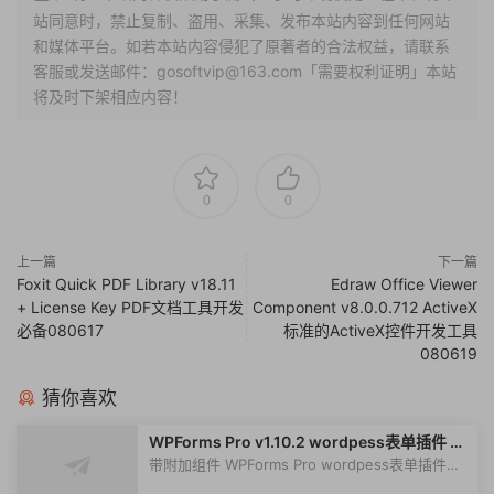
站同意时，禁止复制、盗用、采集、发布本站内容到任何网站
和媒体平台。如若本站内容侵犯了原著者的合法权益，请联系
客服或发送邮件：gosoftvip@163.com「需要权利证明」本站
将及时下架相应内容！
0
0
上一篇
下一篇
Foxit Quick PDF Library v18.11
Edraw Office Viewer
+ License Key PDF文档工具开发
Component v8.0.0.712 ActiveX
必备080617
标准的ActiveX控件开发工具
080619
猜你喜欢
WPForms Pro v1.10.2 wordpess表单插件 已
激活汉化版
带附加组件 WPForms Pro wordpess表单插件是
最用户友好的拖放式 WordPress 表单生...