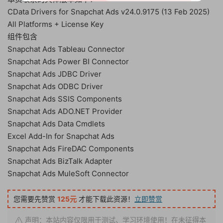
CData Drivers for Snapchat Ads v24.0.9175 (13 Feb 2025)
All Platforms + License Key
组件包含
Snapchat Ads Tableau Connector
Snapchat Ads Power BI Connector
Snapchat Ads JDBC Driver
Snapchat Ads ODBC Driver
Snapchat Ads SSIS Components
Snapchat Ads ADO.NET Provider
Snapchat Ads Data Cmdlets
Excel Add-In for Snapchat Ads
Snapchat Ads FireDAC Components
Snapchat Ads BizTalk Adapter
Snapchat Ads MuleSoft Connector
您需要先赞赏
125元
才能下载此资源！
立即赞赏
声明：本站内容仅限用于测试、学习环境使用！在未征得本