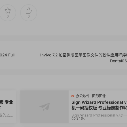
0
0
024 Full
Invivo 7.2 加密狗版医学图像文件的软件应用程序In
Dental0
办公软件
·
图形图像
激活版 专业
Sign Wizard Professional 
件
机一码授权版 专业标志制作
形制作软件 SignWizard Prof
款专业的乙
Sign Wizard Professional v7
3.16k
ional
在快速可
专业的标志制作和图形制作软件，
以极高的速...