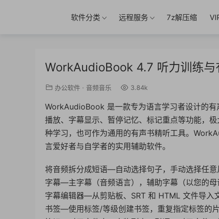
软件分类
远程服务
7z解压缩
V
WorkAudioBook 4.7 听力
办公软件
·
音频音乐
3.84k
WorkAudioBook 是一款专为语言学习者设
播放、字幕显示、暂停记忆、标记重点等功能，极
种学习，也可作为通用的有声书精听工具。WorkAudi
言爱好者与自学者的实用辅助软件。
将音频拆分成短语—自动选择句子，手动选择任意
字幕—主字幕（音频语言），辅助字幕（以您的母语）
字幕编辑器—从剪贴板、SRT 和 HTML 文件导
书签—使用标签/等级创建书签，重复指定标签的