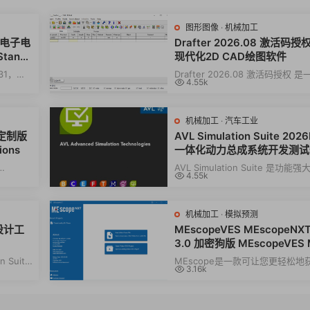
图形图像
·
机械加工
电力电子电
Drafter 2026.08 激活码授
Standa
现代化2D CAD绘图软件
31，可
Drafter 2026.08 激活码授权 是
4.55k
其控制进
现代化的2D CAD绘图软件，用于
技术图纸、工...
机械加工
·
汽车工业
6 定制版
AVL Simulation Suite 2026
ions
一体化动力总成系统开发测试
真
AVL Simulation Suite 是功能
4.55k
、具创新性
真解决方案，使用将为用户提供全
仿真和开...
机械加工
·
模拟预测
型设计工
MEscopeVES MEscopeNXT 2
3.0 加密狗版 MEscopeVES 
copeNXT 分析观察记录机
n Suite
MEscope是一款可让您更轻松地
3.16k
操作机械噪声和振动软件包工
计软件
取、分析、观察和记录机械结构和
机械中的噪声和...