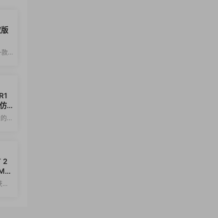
权版
一款
创建
R1
仿
强大的仿
面的
MEs
械结构
获
具
操作