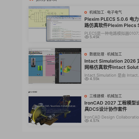
机械加工
·
电子电气
Plexim PLECS 5.0.6 
路仿真软件Plexim Plecs 
lone
PLECS是一种电路模拟器0107
5.45k
以轻松地对复杂的电气系统及
行建模和仿真...
数据处理
·
机械加工
Intact Simulation 202
网格仿真软件Intact Solut
Intact.Simulation 是由 Intact
4.55k
Solutions 开发的全球先进
的有限元分析...
三维建模
·
机械加工
IronCAD 2027 工程模
具DCS设计协作套件
IronCAD Design Collaboratio
4.57k
是一款非常专业的工程模型设
010414，该...