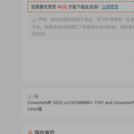
您需要先赞赏
45元
才能下载此资源！
立即赞赏
声明：本站内容仅限用于测试、学习环境使用！在未
平台。如若本站内容侵犯了原著者的合法权益，请联系客服或
应内容！
上一篇
CoventorMP 2022 v2.101(MEMS+ 7.101 and CoventorW
Linux版
猜你喜欢