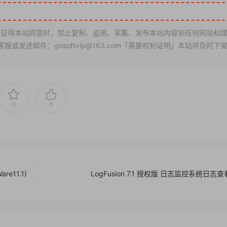
征得本站同意时，禁止复制、盗用、采集、发布本站内容到任何网站和
发送邮件：gosoftvip@163.com「需要权利证明」本站将及时下
0
0
are11.1)
LogFusion 7.1 授权版 日志监控系统日志