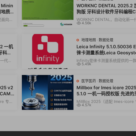
 Minin
WORKNC DENTAL 2025.2
用地质
狗版 牙科设计软件牙科编程C
切削软件
n 是面向矿
WORKNC DENTAL，自动化新一
4.56k
，由
CAD/CAM软件060225，用于设
制造各种数字化义齿和...
地理地图
·
数据处理
.2 一机
Leica Infinity 5.1.0.50036 
牙科编
徕卡测量系统Leica Geosyst
提供的直观的办公软件解决方
新一代
Infinity是徕卡测量系统提供的一
5.49k
于设计和
观的办公软件解决方案。Infinity
理往返于...
医学医药
·
数据处理
025 v2
Millbox for Imes icore 202
科CAM
5.1.0 一机一码授权版 先进
ore 20
CAM软件 Millbox for Imes-i
ore 专属
MillBox 2025（适配 Imes-icor
4.57k
e 2025
m 公司开
定制版）是意大利 CIMsystem 
发牙科专...