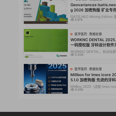
Geovariances Isatis.neo
g 2026 加密狗版 矿业专
统计学软件
ISATIS.NEO Mining Editio
5.67k
业领域的专业地质统计学软件
Geovariances...
医学医药
·
数据处理
WORKNC DENTAL 2025
一码授权版 牙科设计软件
程CAM切削软件
WORKNC DENTAL，自动化
3.43k
CAD/CAM软件060225，用
制造各种数字化义齿和...
医学医药
·
数据处理
Millbox for Imes icore 2
5.1.0 加密狗版 先进的牙
软件 Millbox for Imes-ic
MillBox 2025（适配 Imes-ic
3.45k
25
定制版）是意大利 CIMsyste
发牙科专...