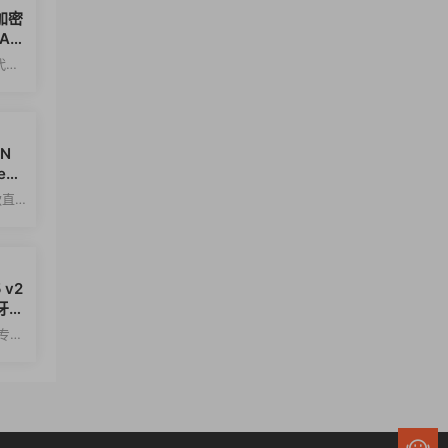
 加密
AM
代
计和
EN
ems
案
款直
是管
5 v2
的牙科
cor
e 专属
公司开