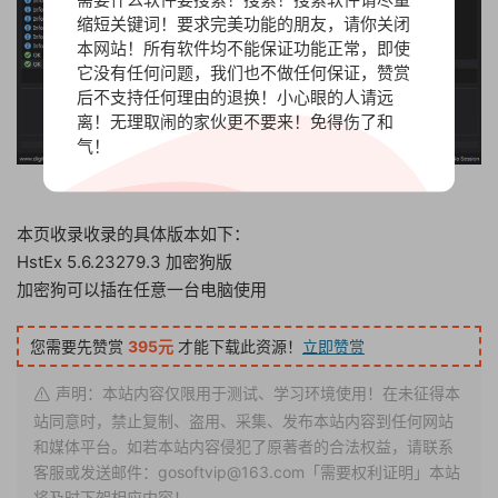
缩短关键词！要求完美功能的朋友，请你关闭
本网站！所有软件均不能保证功能正常，即使
它没有任何问题，我们也不做任何保证，赞赏
后不支持任何理由的退换！小心眼的人请远
离！无理取闹的家伙更不要来！免得伤了和
气！
本页收录收录的具体版本如下：
HstEx 5.6.23279.3 加密狗版
加密狗可以插在任意一台电脑使用
您需要先赞赏
395元
才能下载此资源！
立即赞赏
声明：本站内容仅限用于测试、学习环境使用！在未征得本
站同意时，禁止复制、盗用、采集、发布本站内容到任何网站
和媒体平台。如若本站内容侵犯了原著者的合法权益，请联系
客服或发送邮件：gosoftvip@163.com「需要权利证明」本站
将及时下架相应内容！