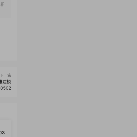
架相
下一篇
 三维建模
0502
003