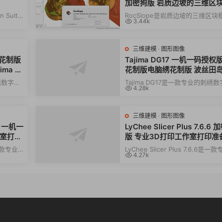
加密狗版 岩质边坡的三维区
定性风险评估软件060346
n Suite
RocSlope是岩质边坡的三维区块
3.44k
计软件
性风险评估软件，提供完整的解决
来进行深入...
三维建模
·
图形图像
 绣花制版
Tajima DG17 一机一码授权
ma D
花制版电脑绣花制版 波丝田岛T
ima DG17多国语言 全功能版
刺绣数字化
Tajima DG17是一款专业的刺绣
4.28k
，用于精
和设计软件，提供先进的工具，用
确、快速地...
三维建模
·
图形图像
.6 一机一
LyChee Slicer Plus 7.6.6
作室打印
版 专业3D打印工作室打印准
件 Windows版
是一款专业
LyChee Slicer Plus 7.6.6是一
4.27k
的切
的3D打印准备软件，通过先进的
片、智能支持...