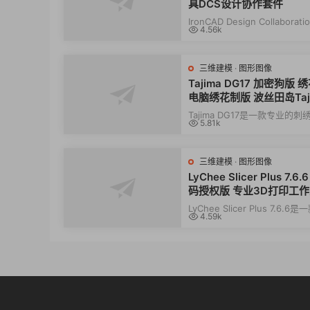
具DCS设计协作套件
IronCAD Design Collaboratio
4.56k
是一款非常专业的工程模型设
010414，该...
三维建模
·
图形图像
Tajima DG17 加密狗版
电脑绣花制版 波丝田岛Taji
G17多国语言 全功能版
Tajima DG17是一款专业的
5.81k
和设计软件，提供先进的工具
确、快速地...
三维建模
·
图形图像
LyChee Slicer Plus 7.6
码授权版 专业3D打印工
准备软件 Windows版
LyChee Slicer Plus 7.6.6
4.59k
的3D打印准备软件，通过先进
片、智能支持...