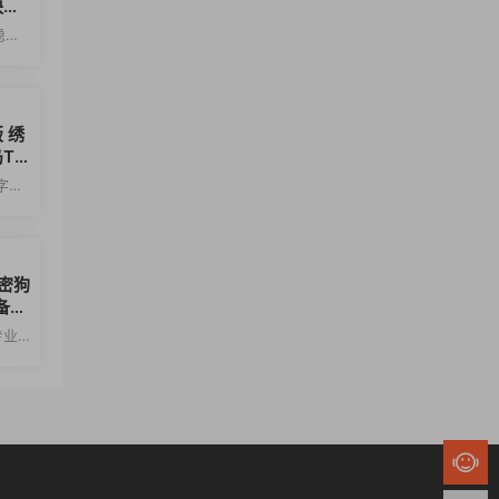
块稳
稳定
方案
版 绣
aj
数字化
于精
 加密狗
备软
款专业
切