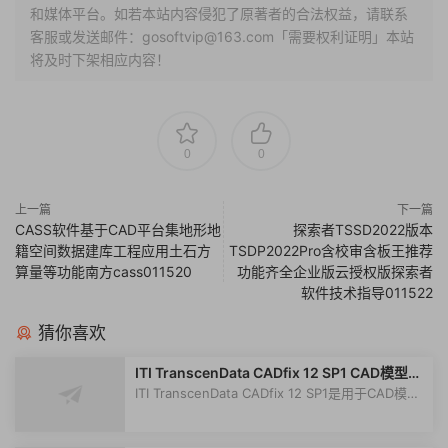
和媒体平台。如若本站内容侵犯了原著者的合法权益，请联系
客服或发送邮件：gosoftvip@163.com「需要权利证明」本站
将及时下架相应内容！
0
0
上一篇
下一篇
CASS软件基于CAD平台集地形地
探索者TSSD2022版本
籍空间数据建库工程应用土石方
TSDP2022Pro含校审含板王推荐
算量等功能南方cass011520
功能齐全企业版云授权版探索者
软件技术指导011522
猜你喜欢
ITI TranscenData CADfix 12 SP1 CAD模型快
速转换和处理工具010355
ITI TranscenData CADfix 12 SP1是用于CAD模型
转换，修复，修复，断裂和简化的领...