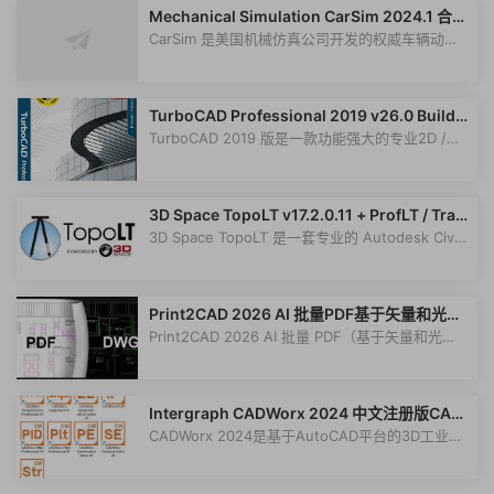
Mechanical Simulation CarSim 2024.1 合集
版专业车辆动力学仿真软件011169
CarSim 是美国机械仿真公司开发的权威车辆动力
学仿真软件011169。它能高精度...
TurboCAD Professional 2019 v26.0 Build 3
7.4 x64 专业版 TurboCAD Professional 201
TurboCAD 2019 版是一款功能强大的专业2D /
9 建模工具010348
3D CAD软件010348，软件的功能非常广...
3D Space TopoLT v17.2.0.11 + ProfLT / Tran
sLT 地形与管线设计插件套装011558
3D Space TopoLT 是一套专业的 Autodesk Civil
3D 插件工具011558，包括 TopoLT（...
Print2CAD 2026 AI 批量PDF基于矢量和光栅
到DWG/DXF/DGN桌面转换器工具010344
Print2CAD 2026 AI 批量 PDF（基于矢量和光
栅）到 DWG/DXF/DGN桌面转换器PDF 到 D...
Intergraph CADWorx 2024 中文注册版CAD
Worx24版本 3D工业设计软件011532
CADWorx 2024是基于AutoCAD平台的3D工业设
计软件。CADWorx 采用全新的建模模式，...