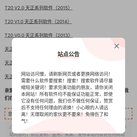
T20 V2.0 天正系列软件（2015）
T20 V1.0 天正系列软件（2014）
T20 V0.0 天正系列软件（2013）
天正8.5系列版本
站点公告
天正8.2系列版本
网站访问慢，请刷新网页或者更换网络访问！
天正8.2系列版本
需要什么软件要搜索！搜索！搜索软件请尽量
缩短关键词！要求完美功能的朋友，请你关闭
亲爱的朋友，如果你想获得以上安装包，您可以赞赏我们，我
本网站！所有软件均不能保证功能正常，即使
们在网盘里面存放了安装包，您可以随时取用，非常方便！
它没有任何问题，我们也不做任何保证，赞赏
后不支持任何理由的退换！小心眼的人请远
您需要先赞赏
180元
才能下载此资源！
立即赞赏
离！无理取闹的家伙更不要来！免得伤了和
气！
声明：本站内容仅限用于测试、学习环境使用！在未征得本
站同意时，禁止复制、盗用、采集、发布本站内容到任何网站