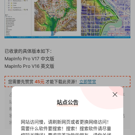
已收录的具体版本如下：
MapInfo Pro V17 中文版
MapInfo Pro V16 英文版
您需要先赞赏
45元
才能下载此资源！
立即赞赏
声明：本站内容仅限用于测试、学习环境使用！在未征得本
站同意时，禁止复制、盗用、采集、发布本站内容到任何网站
站点公告
和媒体平台。如若本站内容侵犯了原著者的合法权益，请联系
客服或发送邮件：gosoftvip@163.com「需要权利证明」本站
网站访问慢，请刷新网页或者更换网络访问！
将及时下架相应内容！
需要什么软件要搜索！搜索！搜索软件请尽量