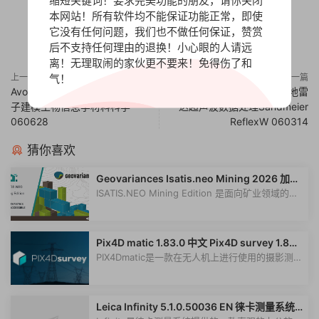
缩短关键词！要求完美功能的朋友，请你关闭
本网站！所有软件均不能保证功能正常，即使
它没有任何问题，我们也不做任何保证，赞赏
0
0
后不支持任何理由的退换！小心眼的人请远
离！无理取闹的家伙更不要来！免得伤了和
气！
上一篇
下一篇
Avogadro 分子编辑器计算化学分
【合集】Reflex 授权地震探地雷
子建模生物信息学材料科学
达超声波数据处理Sandmeier
060628
ReflexW 060314
猜你喜欢
Geovariances Isatis.neo Mining 2026 加密
狗版 矿业专用地质统计学软件
ISATIS.NEO Mining Edition 是面向矿业领域的专
业地质统计学软件，由 Geovariances...
Pix4D matic 1.83.0 中文 Pix4D survey 1.83.
0 中文 一机一码授权版 专业的摄影测量Pix4D
PIX4Dmatic是一款在无人机上进行使用的摄影测量
matic无人机测绘软件工具数据矢量化工具Pix
软件030328，这款软件能够帮助用户...
4Dsurvey
Leica Infinity 5.1.0.50036 EN 徕卡测量系统L