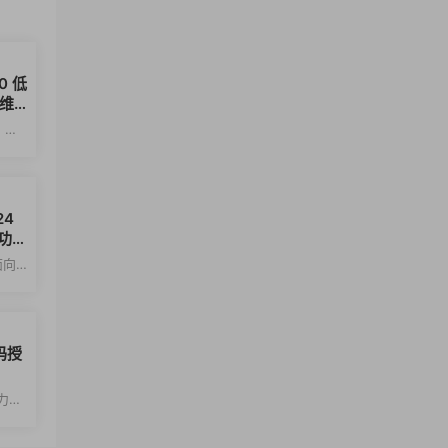
80 低
维
，调
件。
24
化功能
面向
式验
一码授
电力系
规