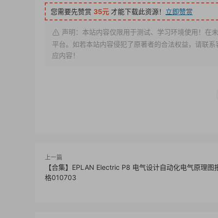
您需要先赞赏
35元
才能下载此资源！
立即赞赏
声明：本站内容仅限用于测试、学习环境使用！在未
平台。如若本站内容侵犯了原著者的合法权益，请联系客服或
应内容！
上一篇
【合集】EPLAN Electric P8 电气设计自动化电气原理
格010703