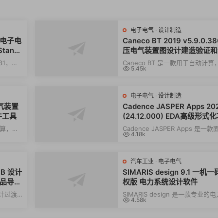
电子电气
·
设计制造
电力电子电
Caneco BT 2019 v5.9.0.3
Standa
压电气装置图设计建造验证和
护软件工具
31，可
Caneco BT 是一款用于自动计算
5.45k
其控制进
整尺寸和绘制低压电气装置图的软
Caneco BT生...
电子电气
·
设计制造
电气装置
Cadence JASPER Apps 20
件工具
(24.12.000) EDA高级形式
验证
计算，调
Cadence JASPER Apps 是一款
4.18k
的软件。
集成电路与系统芯片设计的专业形
证平台，广泛...
汽车工业
·
电子电气
PCB 设计
SIMARIS design 9.1 一机
产品导入
权版 电力系统设计软件
设计过渡
SIMARIS design 是一款专业的
4.58k
r NPI
统设计软件，旨在简化低压配电网
划、负载计算...