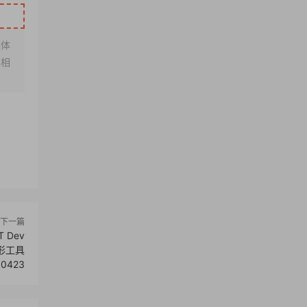
媒体
架相
下一篇
ET Dev
图形工具
60423