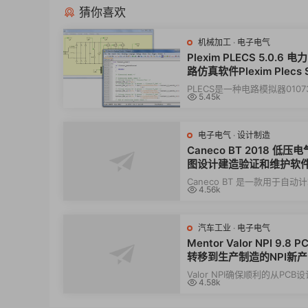
猜你喜欢
机械加工
·
电子电气
Plexim PLECS 5.0.6 
路仿真软件Plexim Plecs 
lone
PLECS是一种电路模拟器0107
5.45k
以轻松地对复杂的电气系统及
行建模和仿真...
电子电气
·
设计制造
Caneco BT 2018 低压
图设计建造验证和维护软
Caneco BT 是一款用于自动
4.56k
整尺寸和绘制低压电气装置图
Caneco BT生...
汽车工业
·
电子电气
Mentor Valor NPI 9.8 
转移到生产制造的NPI新
平台
Valor NPI确保顺利的从PCB
4.58k
到制造、再到组装和测试。 Valo
平台提供了...