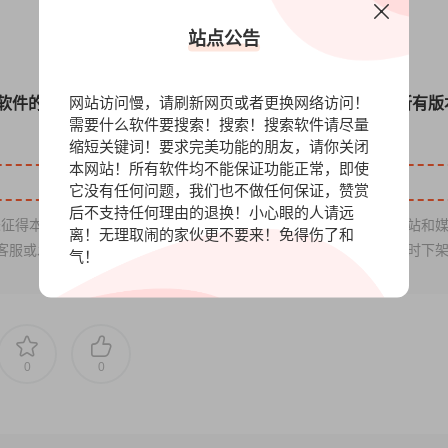
站点公告
网站访问慢，请刷新网页或者更换网络访问！
软件的安装包，您可以赞赏我们，我们在网盘里面存放了所有版
需要什么软件要搜索！搜索！搜索软件请尽量
缩短关键词！要求完美功能的朋友，请你关闭
本网站！所有软件均不能保证功能正常，即使
它没有任何问题，我们也不做任何保证，赞赏
后不支持任何理由的退换！小心眼的人请远
征得本站同意时，禁止复制、盗用、采集、发布本站内容到任何网站和
离！无理取闹的家伙更不要来！免得伤了和
发送邮件：gosoftvip@163.com「需要权利证明」本站将及时下
气！
0
0