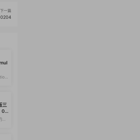
下一篇
0204
imul
tion
的非
活版三
 01
富的建
软件