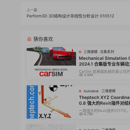
上一篇
Perform3D 3D结构设计非线性分析设计 010512
猜你喜欢
三维建模
·
合集系列
Mechanical Simulation 
2024.1 合集版专业车辆
真软件011169
CarSim 是美国机械仿真公司
3.94k
威车辆动力学仿真软件01116
高精度...
Autodesk
·
三维建模
Theptech XYZ Coordinat
0.8 强大的Revit插件对
柱基础等构件提取坐标工具0
一款强大的Revit插件011710
4.76k
0
对结构元素、柱、基础等构件
力。XYZ坐...