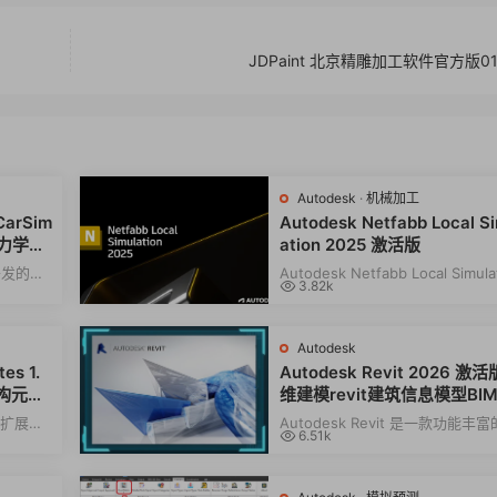
JDPaint 北京精雕加工软件官方版01
Autodesk
·
机械加工
CarSim
Autodesk Netfabb Local S
动力学仿
ation 2025 激活版
开发的权
Autodesk Netfabb Local Simula
3.82k
9。它能
是一种用于增材制造（AM）过程
线性有限元...
Autodesk
es 1.
Autodesk Revit 2026 激
结构元素
维建模revit建筑信息模型BIM
1171
0104
，扩展了
Autodesk Revit 是一款功能丰
6.51k
的调度能
筑信息模型BIM设计软件。该系列
广泛应用于...