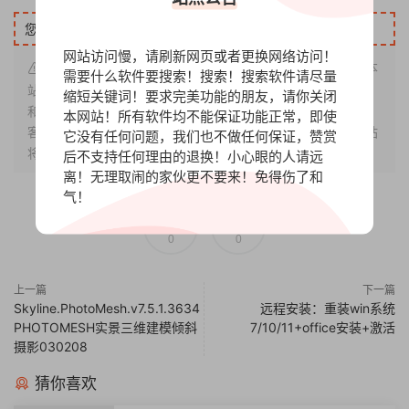
您需要先赞赏
48元
才能下载此资源！
立即赞赏
网站访问慢，请刷新网页或者更换网络访问！
声明：本站内容仅限用于测试、学习环境使用！在未征得本
需要什么软件要搜索！搜索！搜索软件请尽量
站同意时，禁止复制、盗用、采集、发布本站内容到任何网站
缩短关键词！要求完美功能的朋友，请你关闭
和媒体平台。如若本站内容侵犯了原著者的合法权益，请联系
本网站！所有软件均不能保证功能正常，即使
客服或发送邮件：gosoftvip@163.com「需要权利证明」本站
它没有任何问题，我们也不做任何保证，赞赏
将及时下架相应内容！
后不支持任何理由的退换！小心眼的人请远
离！无理取闹的家伙更不要来！免得伤了和
气！
0
0
上一篇
下一篇
Skyline.PhotoMesh.v7.5.1.3634
远程安装：重装win系统
PHOTOMESH实景三维建模倾斜
7/10/11+office安装+激活
摄影030208
猜你喜欢