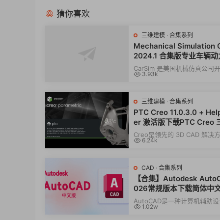
猜你喜欢
三维建模
·
合集系列
Mechanical Simulation 
2024.1 合集版专业车辆
真软件011169
CarSim 是美国机械仿真公司
3.93k
威车辆动力学仿真软件01116
高精度...
三维建模
·
合集系列
PTC Creo 11.0.3.0 + He
er 激活版下载PTC Creo
模设计软件010502
Creo是领先的 3D CAD 解
6.24k
软件，设计工程师可将其用于
真、3D 机械...
CAD
·
合集系列
【合集】Autodesk AutoC
026常规版本下载简体中
AutoCAD是一种计算机辅助设
1.02w
（CAD）软件，建筑师，工程