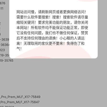
2676
11
网站访问慢，请刷新网页或者更换网络访问！
需要什么软件要搜索！搜索！搜索软件请尽量
缩短关键词！要求完美功能的朋友，请你关闭
Z
本网站！所有软件均不能保证功能正常，即使
Z
它没有任何问题，我们也不做任何保证，赞赏
3
后不支持任何理由的退换！小心眼的人请远
9-36392
离！无理取闹的家伙更不要来！免得伤了和
-36364
气！
123
X19-35806
19-35745
d_Pro_Prem_MLF_X17-75849
_Pro_Prem_MLF_X17-75847