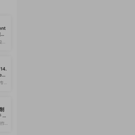
ent
维建
案设计
仿
14.
iew
663
一款专业
名器、
画制
 Dr
制作
户提