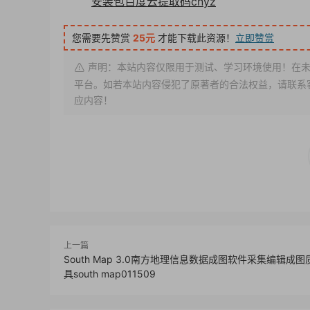
安装包百度云提取码cnyz
您需要先赞赏
25元
才能下载此资源！
立即赞赏
声明：本站内容仅限用于测试、学习环境使用！在未
平台。如若本站内容侵犯了原著者的合法权益，请联系客服或
应内容！
上一篇
South Map 3.0南方地理信息数据成图软件采集编辑成
具south map011509