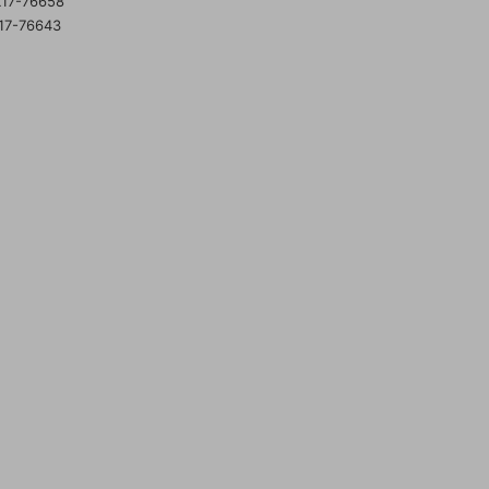
X17-76658
17-76643