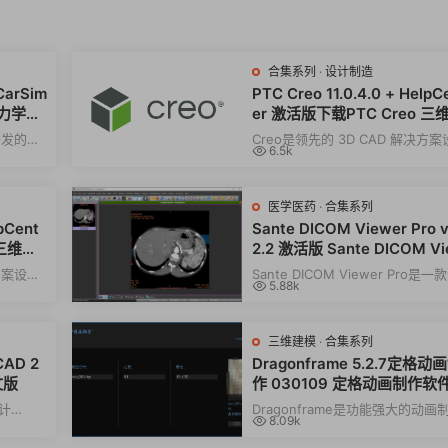
合集系列
·
设计制造
CarSim
PTC Creo 11.0.4.0 + HelpC
动力学仿
er 激活版下载PTC Creo 三
模设计软件010502
开发的权
Creo是领先的 3D CAD 解决方
6.5k
9。它能
软件，设计工程师可将其用于产品
真、3D 机械...
医学医药
·
合集系列
lpCent
Sante DICOM Viewer Pro v
 三维建
2.2 激活版 Sante DICOM V
er Pro 医学影像浏览器 060
决方案设计
Sante DICOM Viewer Pro是
5.88k
产品仿
的 DICOM 查看器060663、匿
转换器、PACS ...
三维建模
·
合集系列
AD 2
Dragonframe 5.2.7定格动
文版
作 030109 定格动画制作软件
agonframe
计
Dragonframe是功能强大的动画
8.09k
师和建筑
解决方案，030109使用旨在为用