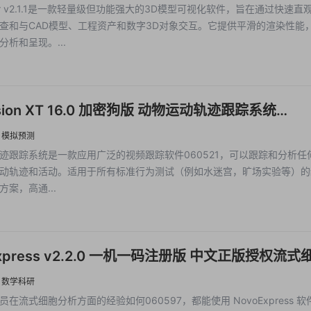
wer v2.1.1是一款轻量级但功能强大的3D模型可视化软件，旨在通过快速直
查和与CAD模型、工程资产和数字3D对象交互。它提供平滑的渲染性能
分析和呈现。...
ision XT 16.0 加密狗版 动物运动轨迹跟踪系统
ision xt 视频跟踪软件EthoVisionXT
·
模拟预测
迹跟踪系统是一款应用广泛的视频跟踪软件060521，可以跟踪和分析任
动轨迹和活动。适用于所有标准行为测试（例如水迷宫，旷场实验等）的
案，高通...
Express v2.2.0 一机一码注册版 中文正版授权流式
与分析Agilent NovoExpress
·
数学科研
在流式细胞分析方面的经验如何060597，都能使用 NovoExpress 