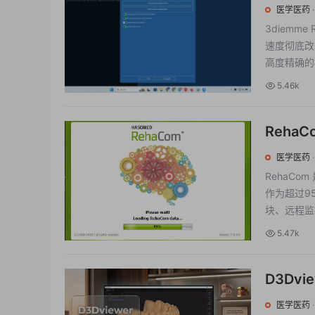
射科医
医学医药
3diemm
速度彻底改
高度精确的植
5.46k
Reha
医学医药
RehaCo
作为超过9
块、远程监
5.47k
D3Dvi
医学医药