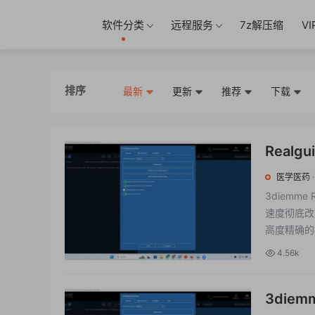
软件分类
远程服务
7z解压缩
V
排序
最新
更新
推荐
下载
Realguid
生和牙
医学医药
3diemm
速度彻底改
高度精确的植
4.56k
3diem