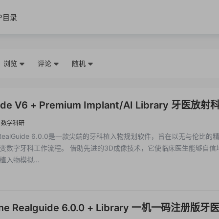
IP目录
浏览
评论
随机
e V6 + Premium Implant/AI Library 牙医放射科医
科技术员管理牙科的数字流程工具
·
数学科研
e RealGuide 6.0.0是一款尖端的牙科植入物规划软件，旨在以无与伦比的
变数字牙科工作流程。 借助先进的3D成像技术，它使临床医生能够自信
入物模拟...
me Realguide 6.0.0 + Library 一机一码注册版牙