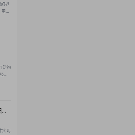
观的界
，用于
何动物
经济
细胞
软件实现