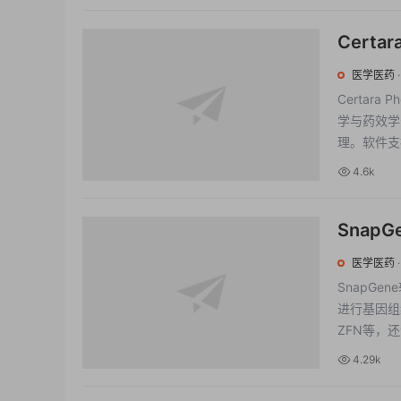
Certa
生物统
医学医药
Certar
学与药效学
理。软件支持
4.6k
Snap
学研究设
医学医药
SnapG
进行基因组编
ZFN等，还
4.29k