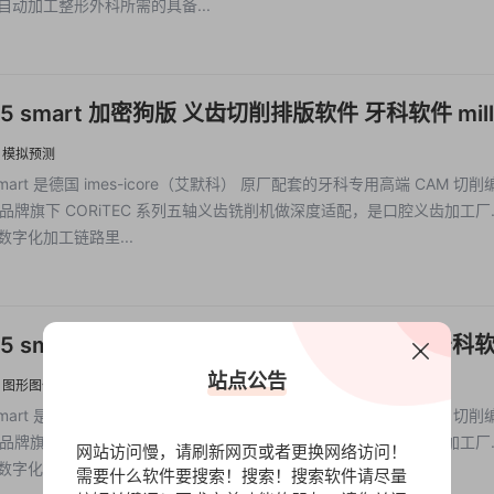
是自动加工整形外科所需的具备...
V5 smart 加密狗版 义齿切削排版软件 牙科软件 mill
CAM V5 Smart
·
模拟预测
 smart 是德国 imes-icore（艾默科） 原厂配套的牙科专用高端 CAM 切
品牌旗下 CORiTEC 系列五轴义齿铣削机做深度适配，是口腔义齿加工厂
 数字化加工链路里...
 V5 smart 一机一码授权版 义齿切削排版软件 牙科
x Imes iCAM V5 Smart
站点公告
·
图形图像
 smart 是德国 imes-icore（艾默科） 原厂配套的牙科专用高端 CAM 切
品牌旗下 CORiTEC 系列五轴义齿铣削机做深度适配，是口腔义齿加工厂
网站访问慢，请刷新网页或者更换网络访问！
 数字化加工链路里...
需要什么软件要搜索！搜索！搜索软件请尽量