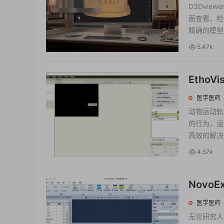
D3Dvie
面查看、检
精确的模型
5.47k
EthoV
ethov
医学医药
动物运动轨
的行为，运
高效的解决方
4.57k
Novo
仪数据采集
医学医药
无论研究人员