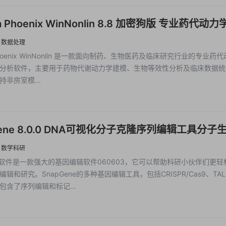
ra Phoenix WinNonlin 8.8 加密狗版 专业药代动
计分析软件
·
数据处理
a Phoenix WinNonlin 是一款面向制药、生物医药及临床研究行业的专业药
分析软件，主要用于药物代谢动力学建模、生物等效性分析及临床数据统
非房室模...
Gene 8.0.0 DNA可视化分子克隆序列编辑工具分子
计软件snapgene
·
数学科研
ene软件是一款强大的基因编辑软件060603，它可以帮助科研小伙伴们更轻
辑和研究。SnapGene的多种基因编辑工具，包括CRISPR/Cas9、TAL
包含了序列编辑和标记...