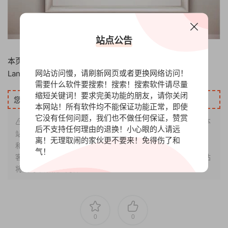
站点公告
本页收录的具体版本如下：
网站访问慢，请刷新网页或者更换网络访问！
Lansweeper 12.8.0.6 激活版
需要什么软件要搜索！搜索！搜索软件请尽量
缩短关键词！要求完美功能的朋友，请你关闭
您需要先赞赏
45元
才能下载此资源！
立即赞赏
本网站！所有软件均不能保证功能正常，即使
它没有任何问题，我们也不做任何保证，赞赏
声明：本站内容仅限用于测试、学习环境使用！在未征得本
后不支持任何理由的退换！小心眼的人请远
站同意时，禁止复制、盗用、采集、发布本站内容到任何网站
离！无理取闹的家伙更不要来！免得伤了和
和媒体平台。如若本站内容侵犯了原著者的合法权益，请联系
气！
客服或发送邮件：gosoftvip@163.com「需要权利证明」本站
将及时下架相应内容！
0
0