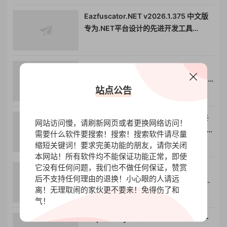
Eazfuscator.NET v2026.1.375 中文版
专为.NET平台设计的先进开发工具
080638
Devart dotConnect for MySQL
Professional v10.1.33 (24 Feb 2026) +
站点公告
CRACK
Eziriz .NET Reactor v7.5.0.0 安装版终
网站访问慢，请刷新网页或者更换网络访问！
极.NET混淆器代码保护和软件防盗版工具
需要什么软件要搜索！搜索！搜索软件请尽量
081307
缩短关键词！要求完美功能的朋友，请你关闭
本网站！所有软件均不能保证功能正常，即使
它没有任何问题，我们也不做任何保证，赞赏
TESSY 5.1.13 tessy 5.1.13 加密狗版
后不支持任何理由的退换！小心眼的人请远
Tessy5.1.13 软件测试激活版 单元测试集
离！无理取闹的家伙更不要来！免得伤了和
成测试工具
气！
Burp Bounty Pro v2.4.2 CRACKED 一