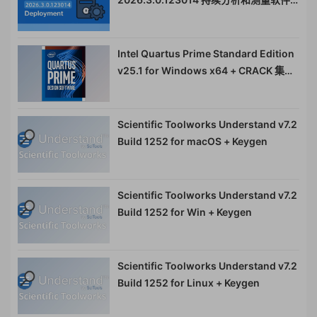
代码质量 SonarQube 原名 Sonar
Intel Quartus Prime Standard Edition
v25.1 for Windows x64 + CRACK 集成
开发环境IDE设计工具080131
Scientific Toolworks Understand v7.2
Build 1252 for macOS + Keygen
Scientific Toolworks Understand v7.2
Build 1252 for Win + Keygen
Scientific Toolworks Understand v7.2
Build 1252 for Linux + Keygen