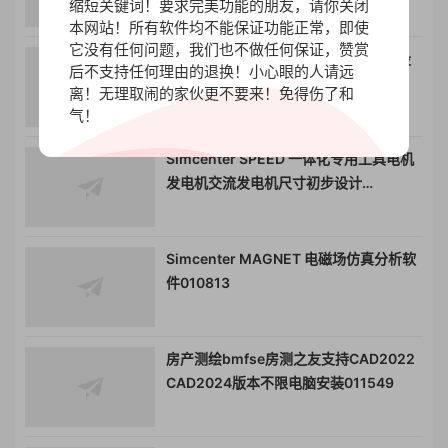
缩短关键词！要求完美功能的朋友，请你关闭
010228
本网站！所有软件均不能保证功能正常，即使
它没有任何问题，我们也不做任何保证，赞赏
STAAD Foundation Advanced 基础设
后不支持任何理由的退换！小心眼的人请远
计程序基础建模工具010948
离！无理取闹的家伙更不要来！免得伤了和
气！
Simcenter SPEED 一体化专用工具电机
发电机交流发电机尺寸初步设计
Siemens Simcenter SPEED电机分析模
拟工具010811
Simcenter MAGNET 电磁场仿真分析软
件010813
房产测绘bmfse房测之友支持CAD2022
CAD2024版本不限电脑安装011549