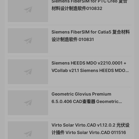
Siemens FiberSIM for PTC Creo 复合
材料设计制造软件010832
Siemens FiberSIM for Catia5 复合材料
设计制造软件 010831
Siemens HEEDS MDO v2210.0001 +
VCollab v21.1 Siemens HEEDS MDO
VCollab 建模仿真软件 010830
Geometric Glovius Premium
6.5.0.406 CAD查看器 Geometric
Glovius Pro 010313
Virto Solar Virto.CAD v1.12.0.2 光伏设
计插件 Virto Solar Virto.CAD 011516