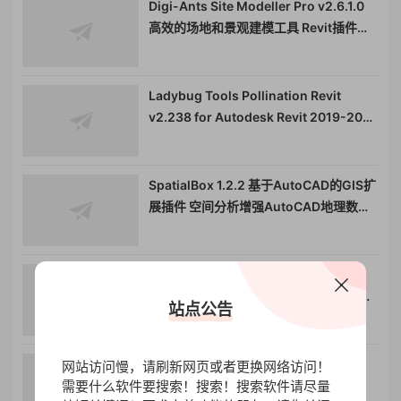
Digi-Ants Site Modeller Pro v2.6.1.0
高效的场地和景观建模工具 Revit插件工
具011707
Ladybug Tools Pollination Revit
v2.238 for Autodesk Revit 2019-2025
建筑性能分析与可持续设计Autodesk
Revit 的插件工具011706
SpatialBox 1.2.2 基于AutoCAD的GIS扩
展插件 空间分析增强AutoCAD地理数据
处理工具011555
CADWIND 复合材料缠绕成型工艺软件
cadwind CADWIND V9高级版纤维缠绕
站点公告
仿真模拟全部形状可用010336
Fluent Users Guide 2023R1
网站访问慢，请刷新网页或者更换网络访问！
需要什么软件要搜索！搜索！搜索软件请尽量
MeshingPart 网格划分部分中文翻译